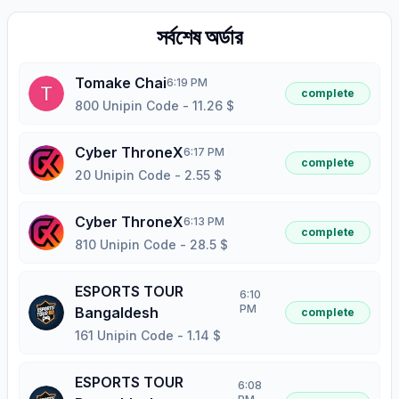
সর্বশেষ অর্ডার
Tomake Chai
6:19 PM
complete
800 Unipin Code
-
11.26
$
Cyber ThroneX
6:17 PM
complete
20 Unipin Code
-
2.55
$
Cyber ThroneX
6:13 PM
complete
810 Unipin Code
-
28.5
$
ESPORTS TOUR
6:10
PM
Bangaldesh
complete
161 Unipin Code
-
1.14
$
ESPORTS TOUR
6:08