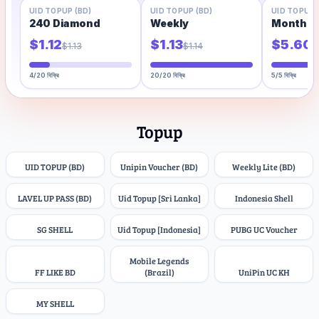
UID TOPUP (BD)
-
1
%
UID TOPUP (BD)
-
1
%
UID TOPUP 
-
1
%
240 Diamond
Weekly
Monthly
$
1.12
$
1.13
$
5.60
$
1.13
$
1.14
$
4/20 বিক্রি
20/20 বিক্রি
5/5 বিক্রি
Topup
UID TOPUP (BD)
Unipin Voucher (BD)
Weekly Lite (BD)
LAVEL UP PASS (BD)
Uid Topup [Sri Lanka]
Indonesia Shell
SG SHELL
Uid Topup [Indonesia]
PUBG UC Voucher
Mobile Legends
FF LIKE BD
(Brazil)
UniPin UC KH
MY SHELL