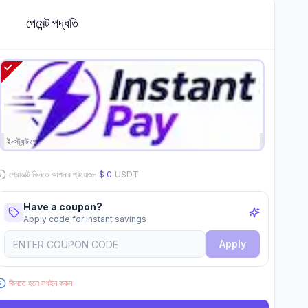
পেমেন্ট পদ্ধতি
2
L
ইনস্ট্যান্ট পে
প্রোডাক্ট কিনতে আপনার প্রয়োজন
$
0
USDT
Have a coupon?
Apply code for instant savings
Apply
কিনতে হলে লগইন করুন