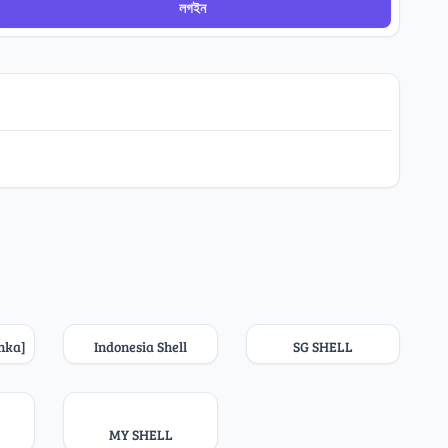
লগইন
anka]
Indonesia Shell
SG SHELL
MY SHELL